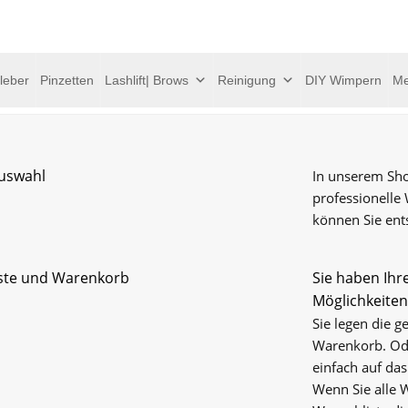
leber
Pinzetten
Lashlift| Brows
Reinigung
DIY Wimpern
Me
uswahl
In unserem Sho
professionelle
können Sie ents
ste und Warenkorb
Sie haben Ihr
Möglichkeiten
Sie legen die g
Warenkorb. Ode
einfach auf da
Wenn Sie alle 