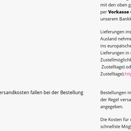
mit den oben g
per
Vorkasse
unserem Bankk
Lieferungen in
Ausland nehmen
ins europäische
Lieferungen in
Zustellmöglich
Zustelltage) o
Zustelltage).
htt
rsandkosten fallen bei der Bestellung
Bestellungen i
der Regel vers
angegeben.
Die Kosten für 
schnellste Mögl