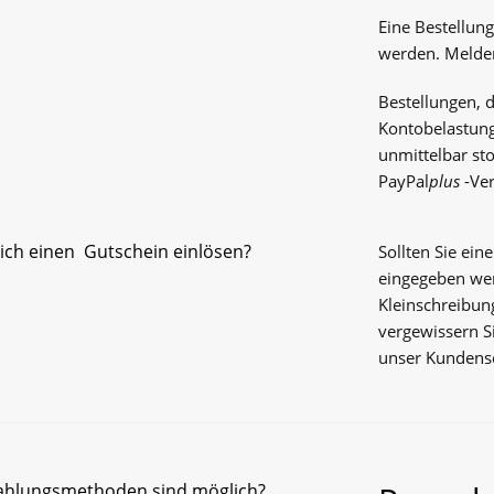
Eine Bestellun
werden. Melden
Bestellungen, d
Kontobelastung
unmittelbar sto
PayPal
plus
-Ver
ich einen Gutschein einlösen?
Sollten Sie ei
eingegeben wer
Kleinschreibung
vergewissern Si
unser Kundenser
ahlungsmethoden sind möglich?