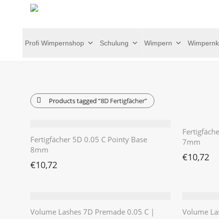
Profi Wimpernshop
Schulung
Wimpern
Wimpernk
Products tagged
“8D Fertigfächer”
Fertigfäch
Fertigfächer 5D 0.05 C Pointy Base
7mm
8mm
€
10,72
€
10,72
Volume Lashes 7D Premade 0.05 C |
Volume La