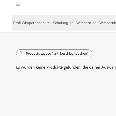
Profi Wimpernshop
Schulung
Wimpern
Wimpernk
Products tagged
“anti beschlag tauchen”
Es wurden keine Produkte gefunden, die deiner Auswah