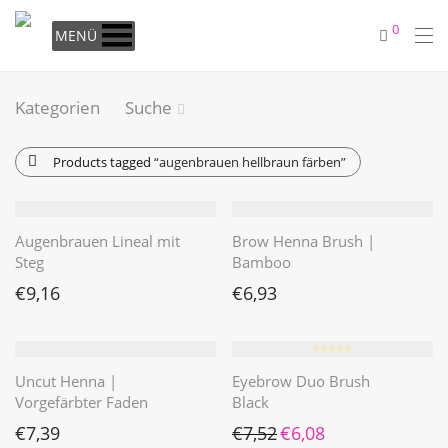
0
MENÜ
Kategorien
Suche
Products tagged
“augenbrauen hellbraun färben”
Augenbrauen Lineal mit
Brow Henna Brush |
Steg
Bamboo
€
9,16
€
6,93
⭐️⭐️⭐️⭐️⭐️
Uncut Henna |
Eyebrow Duo Brush
Vorgefärbter Faden
Black
Ursprünglicher Preis war: €7
Aktueller Preis ist: €6
€
7,39
€
7,52
€
6,08