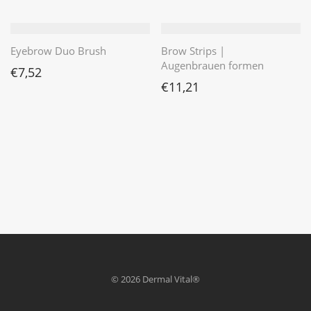
Eyebrow Duo Brush
Brow Strips |
Augenbrauen formen
€
7,52
€
11,21
© 2026 Dermal Vital®