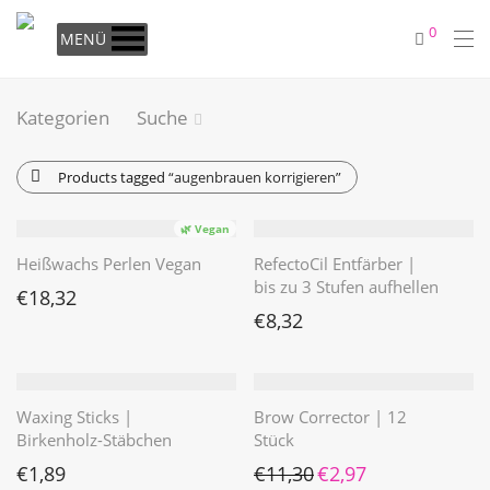
0
MENÜ
Kategorien
Suche
Products tagged
“augenbrauen korrigieren”
🌿 Vegan
Heißwachs Perlen Vegan
RefectoCil Entfärber |
bis zu 3 Stufen aufhellen
€
18,32
€
8,32
Waxing Sticks |
Brow Corrector | 12
Birkenholz-Stäbchen
Stück
Ursprünglicher Preis war: 
Aktueller Preis ist: 
€
1,89
€
11,30
€
2,97