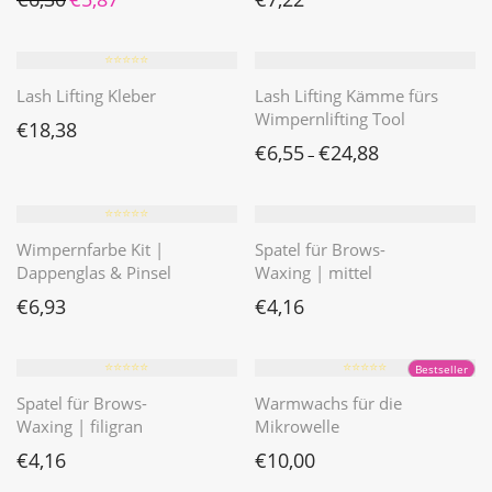
⭐️⭐️⭐️⭐️⭐️
Lash Lifting Kleber
Lash Lifting Kämme fürs
Wimpernlifting Tool
€
18,38
€
6,55
€
24,88
–
⭐️⭐️⭐️⭐️⭐️
Wimpernfarbe Kit |
Spatel für Brows-
Dappenglas & Pinsel
Waxing | mittel
€
6,93
€
4,16
⭐️⭐️⭐️⭐️⭐️
⭐️⭐️⭐️⭐️⭐️
Bestseller
Spatel für Brows-
Warmwachs für die
Waxing | filigran
Mikrowelle
€
4,16
€
10,00