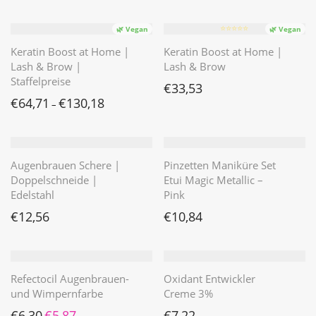
⭐️⭐️⭐️⭐️⭐️
🌿 Vegan
🌿 Vegan
Keratin Boost at Home |
Keratin Boost at Home |
Lash & Brow |
Lash & Brow
Staffelpreise
€
33,53
€
64,71
€
130,18
–
Augenbrauen Schere |
Pinzetten Maniküre Set
Doppelschneide |
Etui Magic Metallic –
Edelstahl
Pink
€
12,56
€
10,84
Refectocil Augenbrauen-
Oxidant Entwickler
und Wimpernfarbe
Creme 3%
Ursprünglicher Preis war: €6,30
Aktueller Preis ist: €5,87.
€
6,30
€
5,87
€
7,22