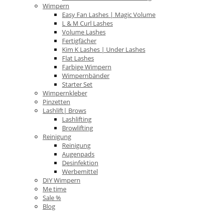
Wimpern
Easy Fan Lashes | Magic Volume
L & M Curl Lashes
Volume Lashes
Fertigfächer
Kim K Lashes | Under Lashes
Flat Lashes
Farbige Wimpern
Wimpernbänder
Starter Set
Wimpernkleber
Pinzetten
Lashlift| Brows
Lashlifting
Browlifting
Reinigung
Reinigung
Augenpads
Desinfektion
Werbemittel
DIY Wimpern
Me time
Sale %
Blog