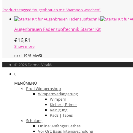
Products tagged
“Augenbrauen mit Shampoo waschen”
Augenbrauen Fadenzupftechnik Starter Kit
€
16,81
Show more
exkl. 19 % MwSt.
© 2026 Dermal Vital®
0
MENÜ
MENÜ
Profi Wimpernshop
Wimpernverlängerung
Wimpern
Kleber | Primer
Reinigung
Pads | Tapes
Schulung
Online: Anfänger Lashes
Vor Ort: Basis Intensivschulung