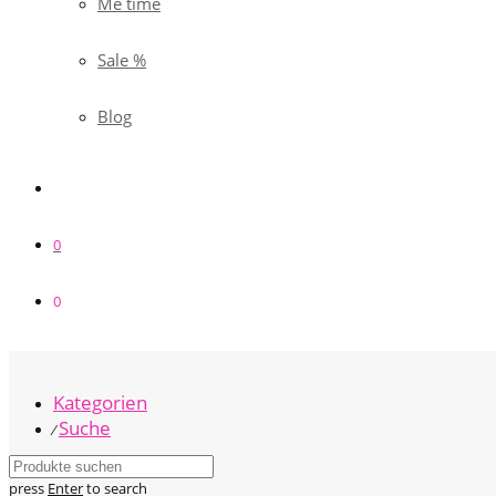
Me time
Sale %
Blog
0
0
Kategorien
Suche
⁄
press
Enter
to search