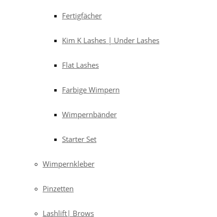
Fertigfächer
Kim K Lashes | Under Lashes
Flat Lashes
Farbige Wimpern
Wimpernbänder
Starter Set
Wimpernkleber
Pinzetten
Lashlift| Brows