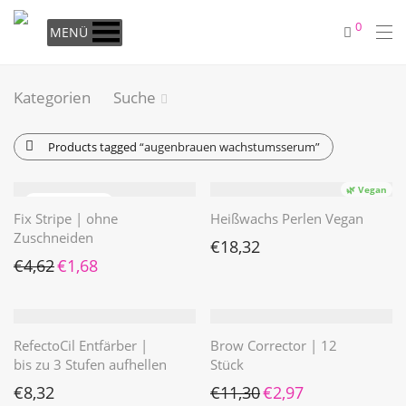
0
MENÜ
Kategorien
Suche
Products tagged
“augenbrauen wachstumsserum”
🌿 Vegan
Fix Stripe | ohne
Heißwachs Perlen Vegan
Zuschneiden
€
18,32
Ursprünglicher Preis war: €4,62
Aktueller Preis ist: €1,68.
€
4,62
€
1,68
RefectoCil Entfärber |
Brow Corrector | 12
bis zu 3 Stufen aufhellen
Stück
Ursprünglicher Preis war: 
Aktueller Preis ist: 
€
8,32
€
11,30
€
2,97