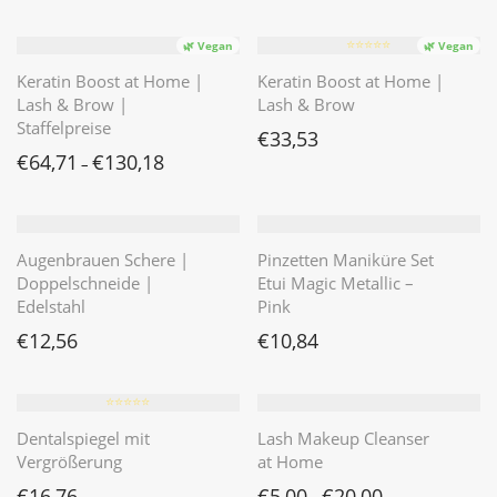
⭐️⭐️⭐️⭐️⭐️
🌿 Vegan
🌿 Vegan
Keratin Boost at Home |
Keratin Boost at Home |
Lash & Brow |
Lash & Brow
Staffelpreise
€
33,53
€
64,71
€
130,18
–
Augenbrauen Schere |
Pinzetten Maniküre Set
Doppelschneide |
Etui Magic Metallic –
Edelstahl
Pink
€
12,56
€
10,84
⭐️⭐️⭐️⭐️⭐️
Dentalspiegel mit
Lash Makeup Cleanser
Vergrößerung
at Home
€
16,76
€
5,00
€
20,00