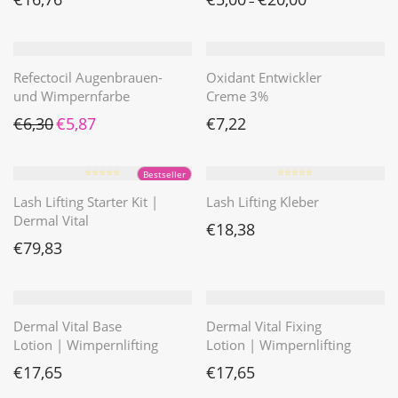
–
Refectocil Augenbrauen-
Oxidant Entwickler
und Wimpernfarbe
Creme 3%
Ursprünglicher Preis war: €6,30
Aktueller Preis ist: €5,87.
€
6,30
€
5,87
€
7,22
⭐️⭐️⭐️⭐️⭐️
⭐️⭐️⭐️⭐️⭐️
Bestseller
Lash Lifting Starter Kit |
Lash Lifting Kleber
Dermal Vital
€
18,38
€
79,83
Dermal Vital Base
Dermal Vital Fixing
Lotion | Wimpernlifting
Lotion | Wimpernlifting
€
17,65
€
17,65