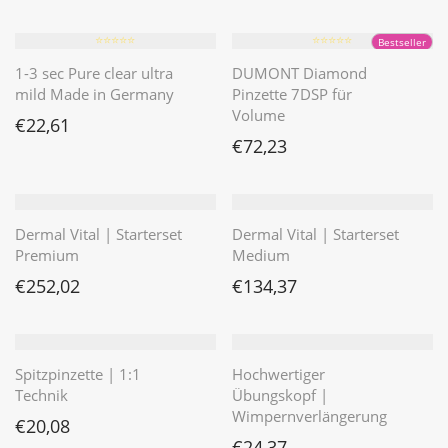
⭐️⭐️⭐️⭐️⭐️
⭐️⭐️⭐️⭐️⭐️
Bestseller
1-3 sec Pure clear ultra
DUMONT Diamond
mild Made in Germany
Pinzette 7DSP für
Volume
€
22,61
€
72,23
Dermal Vital | Starterset
Dermal Vital | Starterset
Premium
Medium
€
252,02
€
134,37
Spitzpinzette | 1:1
Hochwertiger
Technik
Übungskopf |
Wimpernverlängerung
€
20,08
€
24,37