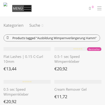
0
MENÜ
Kategorien
Suche
Products tagged
“Ausbildung Wimpernverlängerung Hamm”
⭐️⭐️⭐️⭐️⭐️
Bestseller
Flat Lashes | 0.15 C-Curl
0.5-1 sec Speed
10mm
Wimpernkleber
€
13,44
€
20,92
⭐️⭐️⭐️⭐️⭐️
0.5 sec Speed
Cream Remover Gel
Wimpernkleber
€
11,72
€
20,92