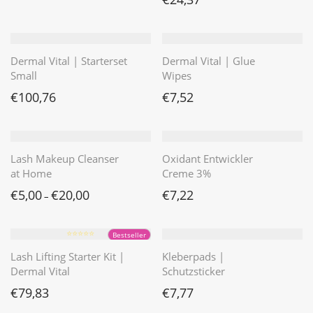
Dermal Vital | Starterset
Dermal Vital | Glue
Small
Wipes
€
100,76
€
7,52
Lash Makeup Cleanser
Oxidant Entwickler
at Home
Creme 3%
€
5,00
€
20,00
€
7,22
–
⭐️⭐️⭐️⭐️⭐️
Bestseller
Lash Lifting Starter Kit |
Kleberpads |
Dermal Vital
Schutzsticker
€
79,83
€
7,77