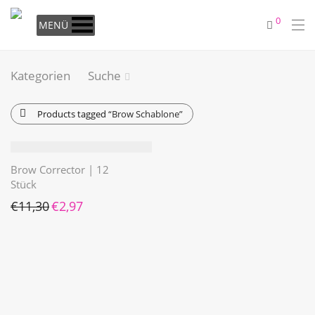
0
MENÜ
Kategorien
Suche
Products tagged
“Brow Schablone”
Brow Corrector | 12
Stück
Ursprünglicher Preis war: €11,30
Aktueller Preis ist: €2,97.
€
11,30
€
2,97