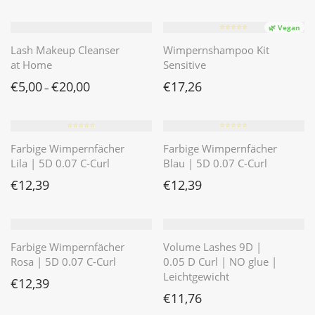
⭐️⭐️⭐️⭐️⭐️
🌿 Vegan
Lash Makeup Cleanser
Wimpernshampoo Kit
at Home
Sensitive
€
5,00
€
20,00
€
17,26
–
⭐️⭐️⭐️⭐️⭐️
⭐️⭐️⭐️⭐️⭐️
Farbige Wimpernfächer
Farbige Wimpernfächer
Lila | 5D 0.07 C-Curl
Blau | 5D 0.07 C-Curl
€
12,39
€
12,39
Farbige Wimpernfächer
Volume Lashes 9D |
Rosa | 5D 0.07 C-Curl
0.05 D Curl | NO glue |
Leichtgewicht
€
12,39
€
11,76