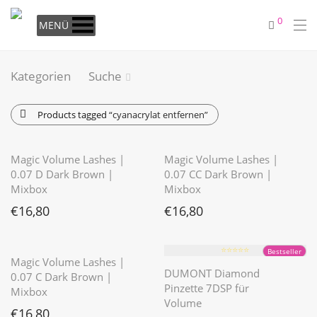
0
MENÜ
Kategorien
Suche
Products tagged
“cyanacrylat entfernen”
⭐️⭐️⭐️⭐️⭐️
Magic Volume Lashes |
Magic Volume Lashes |
0.07 D Dark Brown |
0.07 CC Dark Brown |
Mixbox
Mixbox
€
16,80
€
16,80
⭐️⭐️⭐️⭐️⭐️
⭐️⭐️⭐️⭐️⭐️
Bestseller
Magic Volume Lashes |
DUMONT Diamond
0.07 C Dark Brown |
Pinzette 7DSP für
Mixbox
Volume
€
16,80