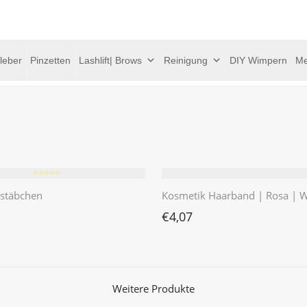
leber
Pinzetten
Lashlift| Brows
Reinigung
DIY Wimpern
Me
⭐️⭐️⭐️⭐️⭐️
sstäbchen
Kosmetik Haarband | Rosa | W
€
4,07
Weitere Produkte