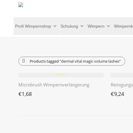
Profi Wimpernshop
Schulung
Wimpern
Wimpernk
Products tagged
“dermal vital magic volume lashes”
⭐️⭐️⭐️⭐️⭐️
Microbrush Wimpernverlängerung
Reinigung
€
1,68
€
9,24