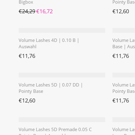
Bigbox
Pointy Bas
Ursprünglicher Preis war: €24,29
Aktueller Preis ist: €16,72.
€
24,29
€
16,72
€
12,60
Volume Lashes 4D | 0.10 B |
Volume Las
Auswahl
Base | Au
€
11,76
€
11,76
Volume Lashes 5D | 0.07 DD |
Volume La
Pointy Base
Pointy Bas
€
12,60
€
11,76
Volume Lashes 5D Premade 0.05 C
Volume La