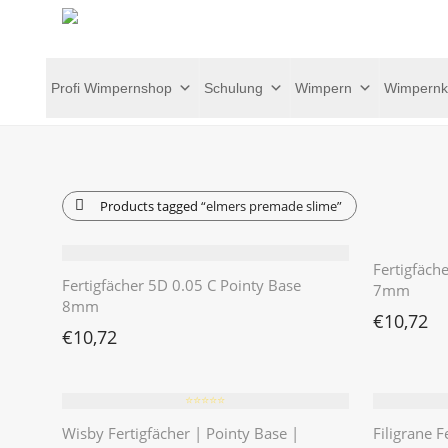
Profi Wimpernshop
Schulung
Wimpern
Wimpernk
Products tagged
“elmers premade slime”
Fertigfäch
Fertigfächer 5D 0.05 C Pointy Base
7mm
8mm
€
10,72
€
10,72
⭐️⭐️⭐️⭐️⭐️
Wisby Fertigfächer | Pointy Base |
Filigrane F