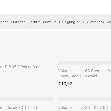
leber
Pinzetten
Lashlift| Brows
Reinigung
DIY Wimpern
Me
er 4D 0.05 C Pointy Base
Volume Lashes 6D Premade 0.
Pointy Base | Auswahl
€
10,92
⭐️⭐️⭐️⭐️⭐️
ertigfächer 8D | 0.05 C |
Volume Lashes 8D | 0.07 D | 