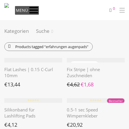
0
MENÜ
Kategorien
Suche
Products tagged
“erfahrungen augenpads”
Flat Lashes | 0.15 C-Curl
Fix Stripe | ohne
10mm
Zuschneiden
Ursprünglicher Preis war: €4
Aktueller Preis ist: €1
€
13,44
€
4,62
€
1,68
⭐️⭐️⭐️⭐️⭐️
⭐️⭐️⭐️⭐️⭐️
Bestseller
Silikonband für
0.5-1 sec Speed
Lashlifting Pads
Wimpernkleber
€
4,12
€
20,92