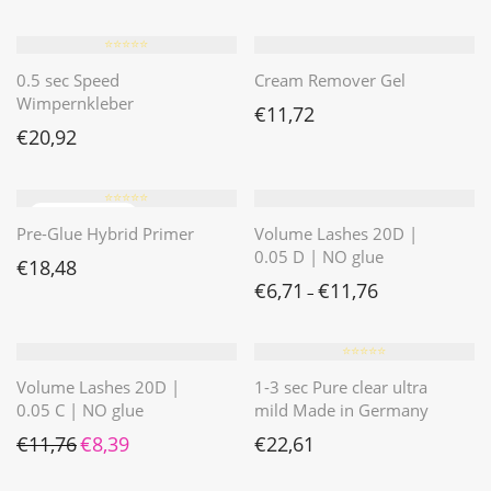
⭐️⭐️⭐️⭐️⭐️
0.5 sec Speed
Cream Remover Gel
Wimpernkleber
€
11,72
€
20,92
⭐️⭐️⭐️⭐️⭐️
Pre-Glue Hybrid Primer
Volume Lashes 20D |
0.05 D | NO glue
€
18,48
€
6,71
€
11,76
–
⭐️⭐️⭐️⭐️⭐️
Volume Lashes 20D |
1-3 sec Pure clear ultra
0.05 C | NO glue
mild Made in Germany
Ursprünglicher Preis war: €11,76
Aktueller Preis ist: €8,39.
€
11,76
€
8,39
€
22,61