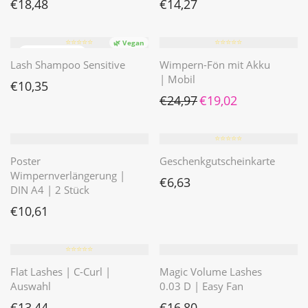
€
18,48
€
14,27
⭐️⭐️⭐️⭐️⭐️
⭐️⭐️⭐️⭐️⭐️
🌿 Vegan
Lash Shampoo Sensitive
Wimpern-Fön mit Akku
| Mobil
€
10,35
Ursprünglicher Preis war: 
Aktueller Preis ist
€
24,97
€
19,02
⭐️⭐️⭐️⭐️⭐️
Poster
Geschenkgutscheinkarte
Wimpernverlängerung |
€
6,63
DIN A4 | 2 Stück
€
10,61
⭐️⭐️⭐️⭐️⭐️
Flat Lashes | C-Curl |
Magic Volume Lashes
Auswahl
0.03 D | Easy Fan
€
13,44
€
16,80