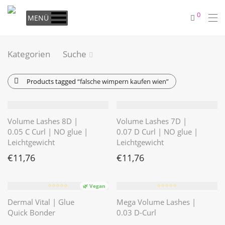
0
MENÜ
Kategorien
Suche
Products tagged
“falsche wimpern kaufen wien”
Volume Lashes 8D |
Volume Lashes 7D |
0.05 C Curl | NO glue |
0.07 D Curl | NO glue |
Leichtgewicht
Leichtgewicht
€
11,76
€
11,76
⭐️⭐️⭐️⭐️⭐️
⭐️⭐️⭐️⭐️⭐️
🌿 Vegan
Dermal Vital | Glue
Mega Volume Lashes |
Quick Bonder
0.03 D-Curl