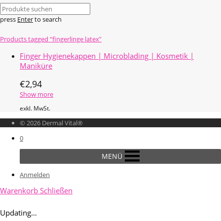
press
Enter
to search
Products tagged
“fingerlinge latex”
Finger Hygienekappen | Microblading | Kosmetik |
Maniküre
€
2,94
Show more
exkl. MwSt.
© 2026 Dermal Vital®
0
MENÜ
Anmelden
Warenkorb
Schließen
Updating…