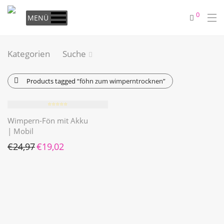
0
MENÜ
Kategorien
Suche
Products tagged
“föhn zum wimperntrocknen”
⭐️⭐️⭐️⭐️⭐️
Wimpern-Fön mit Akku
| Mobil
Ursprünglicher Preis war: €24,97
Aktueller Preis ist: €19,02.
€
24,97
€
19,02