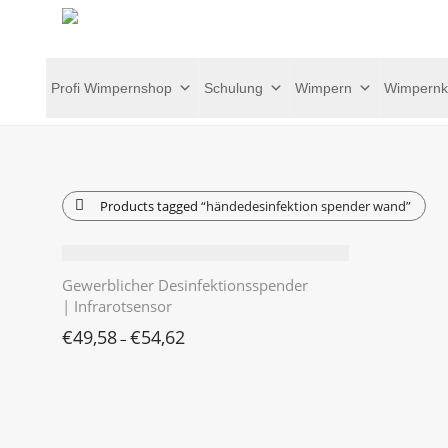
Profi Wimpernshop
Schulung
Wimpern
Wimpernk
Products tagged
“händedesinfektion spender wand”
Gewerblicher Desinfektionsspender
| Infrarotsensor
€
49,58
€
54,62
–