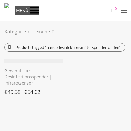
0
MENÜ
Kategorien
Suche
Products tagged
“händedesinfektionsmittel spender kaufen”
Gewerblicher
Desinfektionsspender |
Infrarotsensor
€
49,58
€
54,62
–