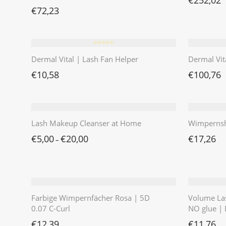
€
252,02
€
72,23
⭐️⭐️⭐️⭐️⭐️
Dermal Vital | Lash Fan Helper
Dermal Vita
€
10,58
€
100,76
Lash Makeup Cleanser at Home
Wimpernsh
€
5,00
€
20,00
€
17,26
–
Farbige Wimpernfächer Rosa | 5D
Volume Las
0.07 C-Curl
NO glue | 
€
12,39
€
11,76