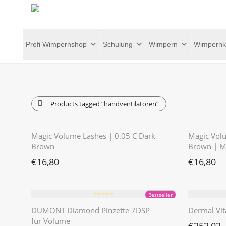
Profi Wimpernshop
Schulung
Wimpern
Wimpernk
Products tagged
“handventilatoren”
⭐️⭐️⭐️⭐️⭐️
Magic Volume Lashes | 0.05 C Dark
Magic Vol
Brown
Brown | M
€
16,80
€
16,80
⭐️⭐️⭐️⭐️⭐️
Bestseller
DUMONT Diamond Pinzette 7DSP
Dermal Vit
für Volume