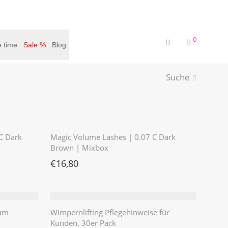
0
 time
Sale %
Blog
Suche
⭐️⭐️⭐️⭐️⭐️
C Dark
Magic Volume Lashes | 0.07 C Dark
Brown | Mixbox
€
16,80
ium
Wimpernlifting Pflegehinweise für
Kunden, 30er Pack