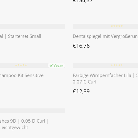
€
134,37
⭐️⭐️⭐️⭐️⭐️
l | Starterset Small
Dentalspiegel mit Vergrößerun
€
16,76
⭐️⭐️⭐️⭐️⭐️
⭐️⭐️⭐️⭐️⭐️
🌿 Vegan
ampoo Kit Sensitive
Farbige Wimpernfächer Lila | 
0.07 C-Curl
€
12,39
hes 9D | 0.05 D Curl |
Leichtgewicht