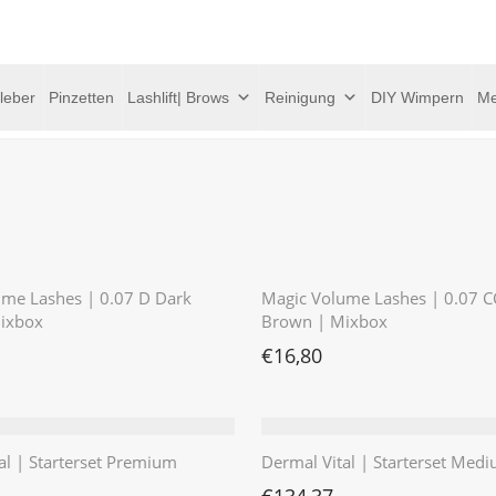
leber
Pinzetten
Lashlift| Brows
Reinigung
DIY Wimpern
Me
⭐️⭐️⭐️⭐️⭐️
ume Lashes | 0.07 D Dark
Magic Volume Lashes | 0.07 C
ixbox
Brown | Mixbox
€
16,80
al | Starterset Premium
Dermal Vital | Starterset Med