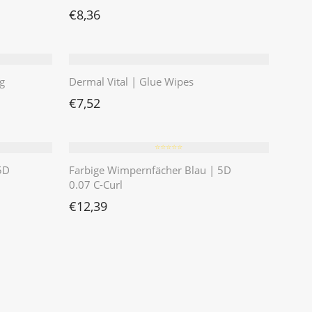
€
8,36
g
Dermal Vital | Glue Wipes
€
7,52
⭐️⭐️⭐️⭐️⭐️
5D
Farbige Wimpernfächer Blau | 5D
0.07 C-Curl
€
12,39