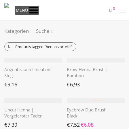
0
MENÜ
Kategorien
Suche
Products tagged
“henna vorteile”
Augenbrauen Lineal mit
Brow Henna Brush |
Steg
Bamboo
€
9,16
€
6,93
⭐️⭐️⭐️⭐️⭐️
Uncut Henna |
Eyebrow Duo Brush
Vorgefärbter Faden
Black
Ursprünglicher Preis war: €7
Aktueller Preis ist: €6
€
7,39
€
7,52
€
6,08