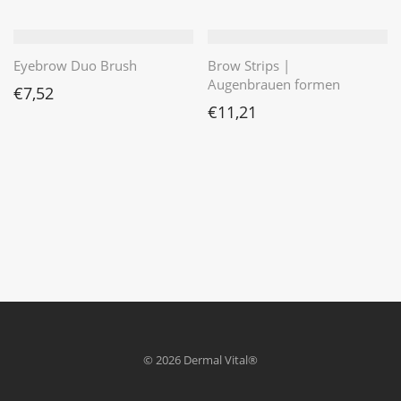
Eyebrow Duo Brush
Brow Strips |
Augenbrauen formen
€
7,52
€
11,21
© 2026 Dermal Vital®