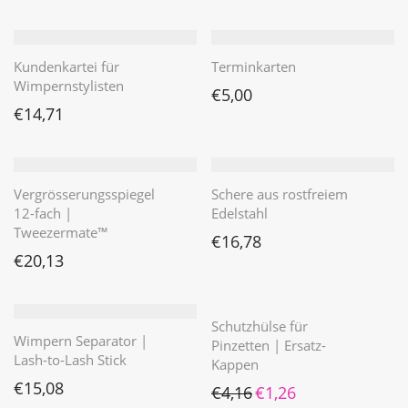
Kundenkartei für
Terminkarten
Wimpernstylisten
€
5,00
€
14,71
Vergrösserungsspiegel
Schere aus rostfreiem
12-fach |
Edelstahl
Tweezermate™
€
16,78
€
20,13
Schutzhülse für
Wimpern Separator |
Pinzetten | Ersatz-
Lash-to-Lash Stick
Kappen
€
15,08
Ursprünglicher Preis war: €4
Aktueller Preis ist: €1
€
4,16
€
1,26