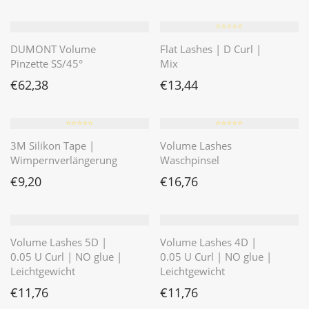
⭐️⭐️⭐️⭐️⭐️
DUMONT Volume
Flat Lashes | D Curl |
Pinzette SS/45°
Mix
€
62,38
€
13,44
⭐️⭐️⭐️⭐️⭐️
⭐️⭐️⭐️⭐️⭐️
3M Silikon Tape |
Volume Lashes
Wimpernverlängerung
Waschpinsel
€
9,20
€
16,76
Volume Lashes 5D |
Volume Lashes 4D |
0.05 U Curl | NO glue |
0.05 U Curl | NO glue |
Leichtgewicht
Leichtgewicht
€
11,76
€
11,76