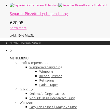
Separier Pinzette | gebogen | lang
€
20,08
Show more
exkl. 19 % MwSt.
© 2026 Dermal Vital®
0
MENÜ
MENÜ
Profi Wimpernshop
Wimpernverlängerung
Wimpern
Kleber | Primer
Reinigung
Pads | Tapes
Schulung
Online: Anfänger Lashes
Vor Ort: Basis Intensivschulung
Wimpern
Easy Fan Lashes | Magic Volume