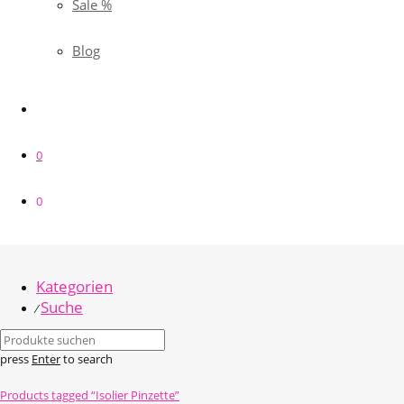
Sale %
Blog
0
0
Kategorien
Suche
⁄
press
Enter
to search
Products tagged
“Isolier Pinzette”