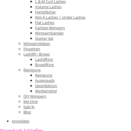
L & M Curl Lashes
Volume Lashes
Fertigfächer
Kim K Lashes | Under Lashes
Flat Lashes
Farbige Wimpern
Wimpernbänder
Starter Set
Wimpernkleber
Pinzetten
Lashlift| Brows
Lashlifting
Browlifting
Reinigung
Reinigung
Augenpads
Desinfektion
Werbemittel
DIY Wimpern
Me time
Sale %
Blog
Anmelden
Warenkorb
Schließen