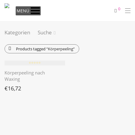
0
MENÜ
Kategorien
Suche
Products tagged
“Körperpeeling”
⭐️⭐️⭐️⭐️⭐️
Körperpeeling nach
Waxing
€
16,72