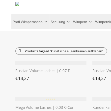
Profi Wimpernshop
Schulung
Wimpern
Wimpernk
Products tagged
“künstliche augenbrauen aufkleben”
Russian Volume Lashes | 0.07 D
Russian Vo
€
14,27
€
14,27
⭐️⭐️⭐️⭐️⭐️
Mega Volume Lashes | 0.03 C-Curl
Kundenkart