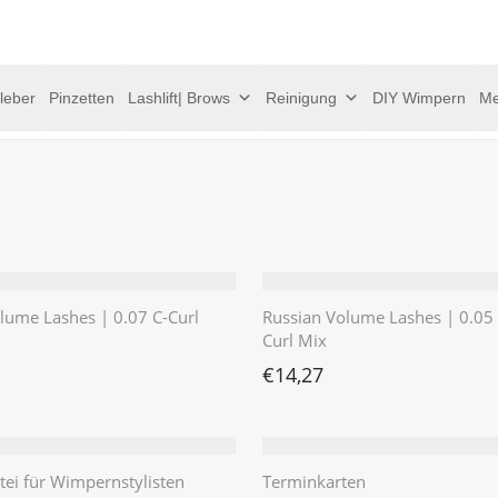
leber
Pinzetten
Lashlift| Brows
Reinigung
DIY Wimpern
Me
lume Lashes | 0.07 C-Curl
Russian Volume Lashes | 0.05
Curl Mix
€
14,27
ei für Wimpernstylisten
Terminkarten