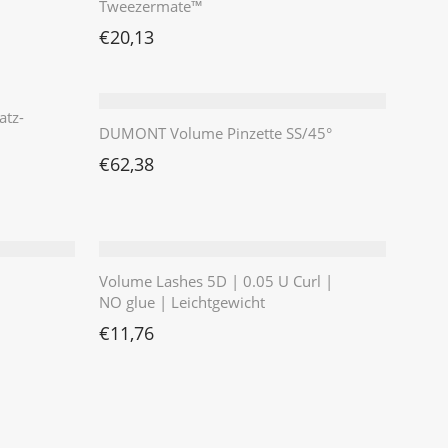
Tweezermate™
€
20,13
atz-
DUMONT Volume Pinzette SS/45°
€
62,38
4,16
1,26.
Volume Lashes 5D | 0.05 U Curl |
NO glue | Leichtgewicht
€
11,76