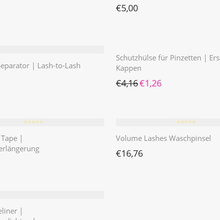
€
5,00
Schutzhülse für Pinzetten | Ers
parator | Lash-to-Lash
Kappen
Ursprünglicher Preis war: €
Aktueller Preis ist: €
€
4,16
€
1,26
⭐️⭐️⭐️⭐️⭐️
⭐️⭐️⭐️⭐️⭐️
 Tape |
Volume Lashes Waschpinsel
rlängerung
€
16,76
eliner |