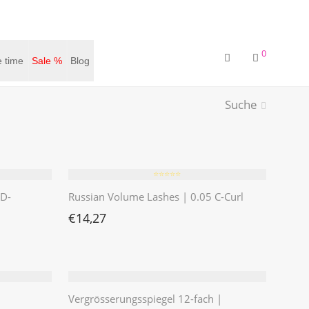
0
 time
Sale %
Blog
Suche
⭐️⭐️⭐️⭐️⭐️
 D-
Russian Volume Lashes | 0.05 C-Curl
€
14,27
Vergrösserungsspiegel 12-fach |