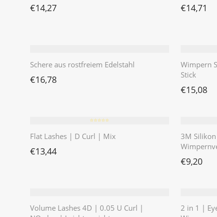
€
14,27
€
14,71
Schere aus rostfreiem Edelstahl
Wimpern Se
Stick
€
16,78
€
15,08
⭐️⭐️⭐️⭐️⭐️
Flat Lashes | D Curl | Mix
3M Silikon
Wimpernve
€
13,44
€
9,20
Volume Lashes 4D | 0.05 U Curl |
2 in 1 | Ey