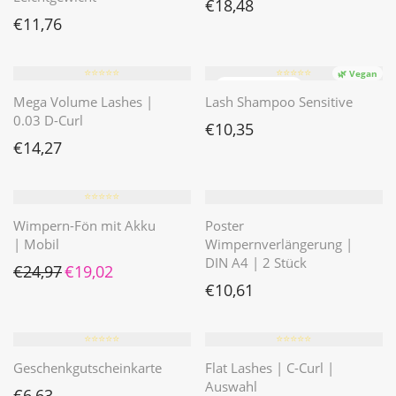
€
18,48
€
11,76
⭐️⭐️⭐️⭐️⭐️
⭐️⭐️⭐️⭐️⭐️
🌿 Vegan
Mega Volume Lashes |
Lash Shampoo Sensitive
0.03 D-Curl
€
10,35
€
14,27
⭐️⭐️⭐️⭐️⭐️
Wimpern-Fön mit Akku
Poster
| Mobil
Wimpernverlängerung |
DIN A4 | 2 Stück
Ursprünglicher Preis war: €24,97
Aktueller Preis ist: €19,02.
€
24,97
€
19,02
€
10,61
⭐️⭐️⭐️⭐️⭐️
⭐️⭐️⭐️⭐️⭐️
Geschenkgutscheinkarte
Flat Lashes | C-Curl |
Auswahl
€
6,63