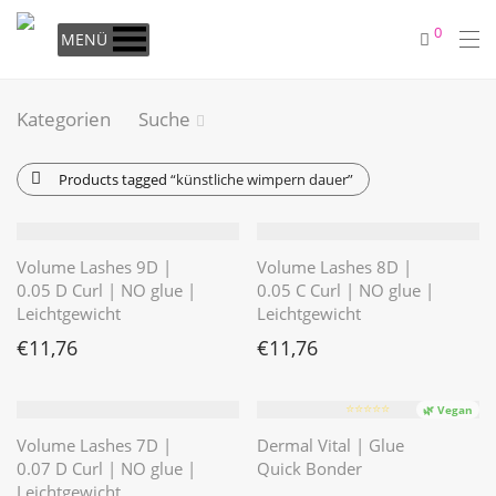
0
MENÜ
Kategorien
Suche
Products tagged
“künstliche wimpern dauer”
Volume Lashes 9D |
Volume Lashes 8D |
0.05 D Curl | NO glue |
0.05 C Curl | NO glue |
Leichtgewicht
Leichtgewicht
€
11,76
€
11,76
⭐️⭐️⭐️⭐️⭐️
🌿 Vegan
Volume Lashes 7D |
Dermal Vital | Glue
0.07 D Curl | NO glue |
Quick Bonder
Leichtgewicht