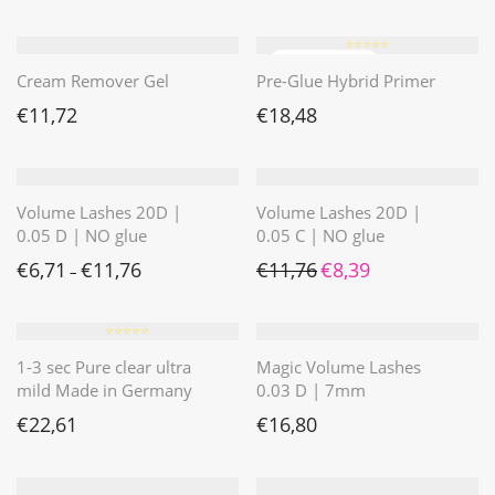
⭐️⭐️⭐️⭐️⭐️
Cream Remover Gel
Pre-Glue Hybrid Primer
€
11,72
€
18,48
Volume Lashes 20D |
Volume Lashes 20D |
0.05 D | NO glue
0.05 C | NO glue
Ursprünglicher Preis war: 
Aktueller Preis ist: 
€
6,71
€
11,76
€
11,76
€
8,39
–
⭐️⭐️⭐️⭐️⭐️
1-3 sec Pure clear ultra
Magic Volume Lashes
mild Made in Germany
0.03 D | 7mm
€
22,61
€
16,80