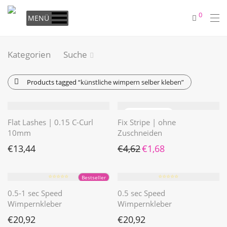
0
MENÜ
Kategorien
Suche
Products tagged
“künstliche wimpern selber kleben”
Flat Lashes | 0.15 C-Curl
Fix Stripe | ohne
10mm
Zuschneiden
Ursprünglicher Preis war: €4
Aktueller Preis ist: €1
€
13,44
€
4,62
€
1,68
⭐️⭐️⭐️⭐️⭐️
⭐️⭐️⭐️⭐️⭐️
Bestseller
0.5-1 sec Speed
0.5 sec Speed
Wimpernkleber
Wimpernkleber
€
20,92
€
20,92