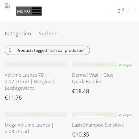
0
MENÜ
Kategorien
Suche
Products tagged
“lash bar produkter”
⭐️⭐️⭐️⭐️⭐️
🌿 Vegan
Volume Lashes 7D |
Dermal Vital | Glue
0.07 D Curl | NO glue |
Quick Bonder
Leichtgewicht
€
18,48
€
11,76
⭐️⭐️⭐️⭐️⭐️
⭐️⭐️⭐️⭐️⭐️
🌿 Vegan
Mega Volume Lashes |
Lash Shampoo Sensitive
0.03 D-Curl
€
10,35