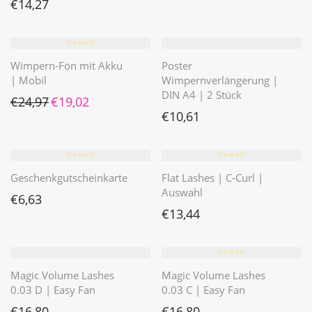
€
14,27
⭐️⭐️⭐️⭐️⭐️
Wimpern-Fön mit Akku
Poster
| Mobil
Wimpernverlängerung |
DIN A4 | 2 Stück
Ursprünglicher Preis war: €24,97
Aktueller Preis ist: €19,02.
€
24,97
€
19,02
€
10,61
⭐️⭐️⭐️⭐️⭐️
⭐️⭐️⭐️⭐️⭐️
Geschenkgutscheinkarte
Flat Lashes | C-Curl |
Auswahl
€
6,63
€
13,44
⭐️⭐️⭐️⭐️⭐️
Magic Volume Lashes
Magic Volume Lashes
0.03 D | Easy Fan
0.03 C | Easy Fan
€
16,80
€
16,80