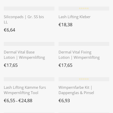
⭐️⭐️⭐️⭐️⭐️
Siliconpads | Gr. SS bis
Lash Lifting Kleber
LL
€
18,38
€
6,64
Dermal Vital Base
Dermal Vital Fixing
Lotion | Wimpernlifting
Lotion | Wimpernlifting
€
17,65
€
17,65
⭐️⭐️⭐️⭐️⭐️
Lash Lifting Kämme fürs
Wimpernfarbe Kit |
Wimpernlifting Tool
Dappenglas & Pinsel
€
6,55
€
24,88
€
6,93
–