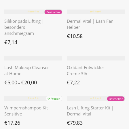
⭐️⭐️⭐️⭐️⭐️
⭐️⭐️⭐️⭐️⭐️
Bestseller
Silikonpads Lifting |
Dermal Vital | Lash Fan
besonders
Helper
anschmiegsam
€
10,58
€
7,14
Lash Makeup Cleanser
Oxidant Entwickler
at Home
Creme 3%
€
5,00
€
20,00
€
7,22
–
⭐️⭐️⭐️⭐️⭐️
⭐️⭐️⭐️⭐️⭐️
🌿 Vegan
Bestseller
Wimpernshampoo Kit
Lash Lifting Starter Kit |
Sensitive
Dermal Vital
€
17,26
€
79,83