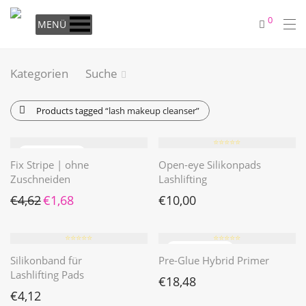
0
MENÜ
Kategorien
Suche
Products tagged
“lash makeup cleanser”
⭐️⭐️⭐️⭐️⭐️
Fix Stripe | ohne
Open-eye Silikonpads
Zuschneiden
Lashlifting
Ursprünglicher Preis war: €4,62
Aktueller Preis ist: €1,68.
€
4,62
€
1,68
€
10,00
⭐️⭐️⭐️⭐️⭐️
⭐️⭐️⭐️⭐️⭐️
Silikonband für
Pre-Glue Hybrid Primer
Lashlifting Pads
€
18,48
€
4,12