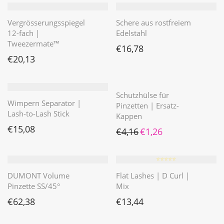
Vergrösserungsspiegel
Schere aus rostfreiem
12-fach |
Edelstahl
Tweezermate™
€
16,78
€
20,13
Schutzhülse für
Wimpern Separator |
Pinzetten | Ersatz-
Lash-to-Lash Stick
Kappen
€
15,08
Ursprünglicher Preis war: €4
Aktueller Preis ist: €1
€
4,16
€
1,26
⭐️⭐️⭐️⭐️⭐️
DUMONT Volume
Flat Lashes | D Curl |
Pinzette SS/45°
Mix
€
62,38
€
13,44