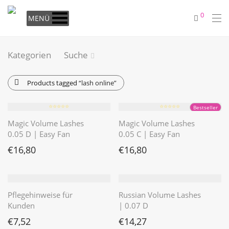
0
MENÜ
Kategorien
Suche
Products tagged
“lash online”
⭐️⭐️⭐️⭐️⭐️
⭐️⭐️⭐️⭐️⭐️
Bestseller
Magic Volume Lashes
Magic Volume Lashes
0.05 D | Easy Fan
0.05 C | Easy Fan
€
16,80
€
16,80
Pflegehinweise für
Russian Volume Lashes
Kunden
| 0.07 D
€
7,52
€
14,27