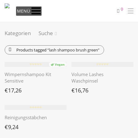
0
MENÜ
Kategorien
Suche
Products tagged
“lash shampoo brush green”
⭐️⭐️⭐️⭐️⭐️
⭐️⭐️⭐️⭐️⭐️
🌿 Vegan
Wimpernshampoo Kit
Volume Lashes
Sensitive
Waschpinsel
€
17,26
€
16,76
⭐️⭐️⭐️⭐️⭐️
Reinigungsstäbchen
€
9,24