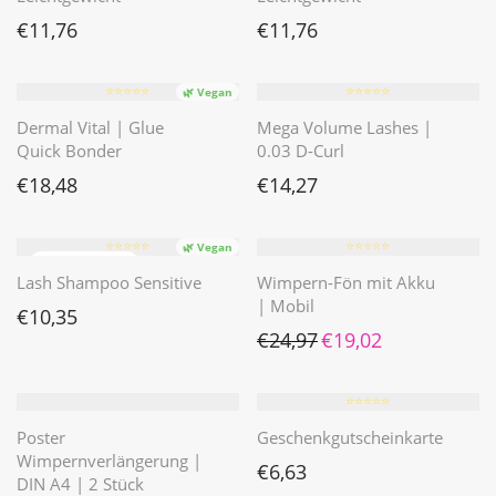
€
11,76
€
11,76
⭐️⭐️⭐️⭐️⭐️
⭐️⭐️⭐️⭐️⭐️
🌿 Vegan
Dermal Vital | Glue
Mega Volume Lashes |
Quick Bonder
0.03 D-Curl
€
18,48
€
14,27
⭐️⭐️⭐️⭐️⭐️
⭐️⭐️⭐️⭐️⭐️
🌿 Vegan
Lash Shampoo Sensitive
Wimpern-Fön mit Akku
| Mobil
€
10,35
Ursprünglicher Preis war: 
Aktueller Preis ist
€
24,97
€
19,02
⭐️⭐️⭐️⭐️⭐️
Poster
Geschenkgutscheinkarte
Wimpernverlängerung |
€
6,63
DIN A4 | 2 Stück