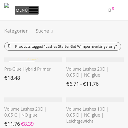
0
MENÜ
Kategorien
Suche
Products tagged
“Lashes Starter-Set Wimpernverlängerung”
⭐️⭐️⭐️⭐️⭐️
Pre-Glue Hybrid Primer
Volume Lashes 20D |
0.05 D | NO glue
€
18,48
€
6,71
€
11,76
–
Volume Lashes 20D |
Volume Lashes 10D |
0.05 C | NO glue
0.05 D | NO glue |
Leichtgewicht
Ursprünglicher Preis war: €11,76
Aktueller Preis ist: €8,39.
€
11,76
€
8,39