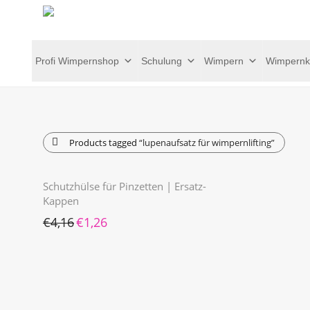
Profi Wimpernshop
Schulung
Wimpern
Wimpernk
Products tagged
“lupenaufsatz für wimpernlifting”
Schutzhülse für Pinzetten | Ersatz-
Kappen
Ursprünglicher Preis war: €4,16
Aktueller Preis ist: €1,26.
€
4,16
€
1,26