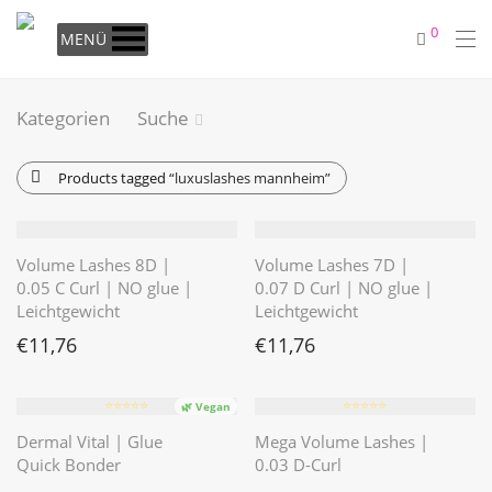
0
MENÜ
Kategorien
Suche
Products tagged
“luxuslashes mannheim”
Volume Lashes 8D |
Volume Lashes 7D |
0.05 C Curl | NO glue |
0.07 D Curl | NO glue |
Leichtgewicht
Leichtgewicht
€
11,76
€
11,76
⭐️⭐️⭐️⭐️⭐️
⭐️⭐️⭐️⭐️⭐️
🌿 Vegan
Dermal Vital | Glue
Mega Volume Lashes |
Quick Bonder
0.03 D-Curl