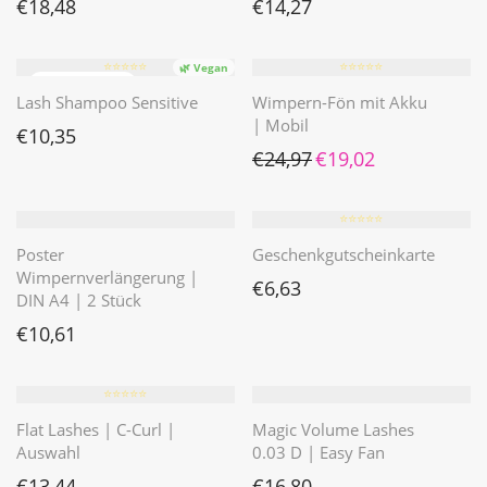
€
18,48
€
14,27
⭐️⭐️⭐️⭐️⭐️
⭐️⭐️⭐️⭐️⭐️
🌿 Vegan
Lash Shampoo Sensitive
Wimpern-Fön mit Akku
| Mobil
€
10,35
Ursprünglicher Preis war: 
Aktueller Preis ist
€
24,97
€
19,02
⭐️⭐️⭐️⭐️⭐️
Poster
Geschenkgutscheinkarte
Wimpernverlängerung |
€
6,63
DIN A4 | 2 Stück
€
10,61
⭐️⭐️⭐️⭐️⭐️
Flat Lashes | C-Curl |
Magic Volume Lashes
Auswahl
0.03 D | Easy Fan
€
13,44
€
16,80