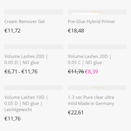
⭐️⭐️⭐️⭐️⭐️
Cream Remover Gel
Pre-Glue Hybrid Primer
€
11,72
€
18,48
Volume Lashes 20D |
Volume Lashes 20D |
0.05 D | NO glue
0.05 C | NO glue
Ursprünglicher Preis war: 
Aktueller Preis ist: 
€
6,71
€
11,76
€
11,76
€
8,39
–
⭐️⭐️⭐️⭐️⭐️
Volume Lashes 10D |
1-3 sec Pure clear ultra
0.05 D | NO glue |
mild Made in Germany
Leichtgewicht
€
22,61
€
11,76