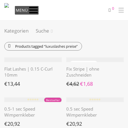
0
MENÜ
Kategorien
Suche
Products tagged
“luxuslashes preise”
Flat Lashes | 0.15 C-Curl
Fix Stripe | ohne
10mm
Zuschneiden
Ursprünglicher Preis war: €4
Aktueller Preis ist: €1
€
13,44
€
4,62
€
1,68
⭐️⭐️⭐️⭐️⭐️
⭐️⭐️⭐️⭐️⭐️
Bestseller
0.5-1 sec Speed
0.5 sec Speed
Wimpernkleber
Wimpernkleber
€
20,92
€
20,92