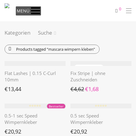
0
MENÜ
Kategorien
Suche
Products tagged
“mascara wimpern kleben”
Flat Lashes | 0.15 C-Curl
Fix Stripe | ohne
10mm
Zuschneiden
Ursprünglicher Preis war: €4
Aktueller Preis ist: €1
€
13,44
€
4,62
€
1,68
⭐️⭐️⭐️⭐️⭐️
⭐️⭐️⭐️⭐️⭐️
Bestseller
0.5-1 sec Speed
0.5 sec Speed
Wimpernkleber
Wimpernkleber
€
20,92
€
20,92