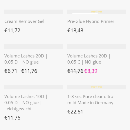
⭐️⭐️⭐️⭐️⭐️
Cream Remover Gel
Pre-Glue Hybrid Primer
€
11,72
€
18,48
Volume Lashes 20D |
Volume Lashes 20D |
0.05 D | NO glue
0.05 C | NO glue
Ursprünglicher Preis war: 
Aktueller Preis ist: 
€
6,71
€
11,76
€
11,76
€
8,39
–
⭐️⭐️⭐️⭐️⭐️
Volume Lashes 10D |
1-3 sec Pure clear ultra
0.05 D | NO glue |
mild Made in Germany
Leichtgewicht
€
22,61
€
11,76