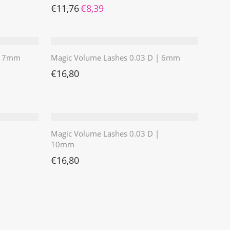
Ursprünglicher Preis war: €11,76
Aktueller Preis ist: €8,39.
€
11,76
€
8,39
 | 7mm
Magic Volume Lashes 0.03 D | 6mm
€
16,80
Magic Volume Lashes 0.03 D |
10mm
€
16,80