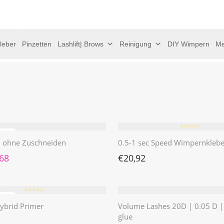
leber
Pinzetten
Lashlift| Brows
Reinigung
DIY Wimpern
Me
⭐️⭐️⭐️⭐️⭐️
 | ohne Zuschneiden
0.5-1 sec Speed Wimpernklebe
rünglicher Preis war: €4,62
Aktueller Preis ist: €1,68.
,68
€
20,92
⭐️⭐️⭐️⭐️⭐️
ybrid Primer
Volume Lashes 20D | 0.05 D 
glue