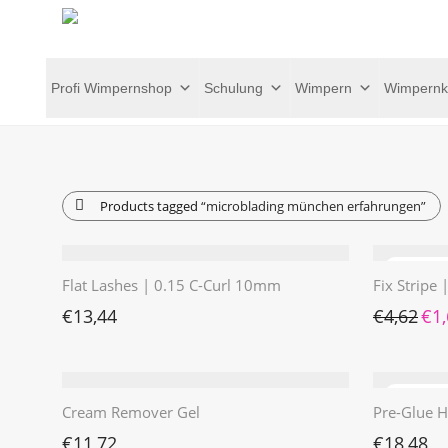
Profi Wimpernshop
Schulung
Wimpern
Wimpernk
Products tagged
“microblading münchen erfahrungen”
Flat Lashes | 0.15 C-Curl 10mm
Fix Stripe
Ursp
€
13,44
€
4,62
€
1
Cream Remover Gel
Pre-Glue H
€
11,72
€
18,48