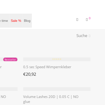
0
 time
Sale %
Blog
Suche
⭐️⭐️⭐️⭐️⭐️
Bestseller
r
0.5 sec Speed Wimpernkleber
€
20,92
| NO
Volume Lashes 20D | 0.05 C | NO
glue