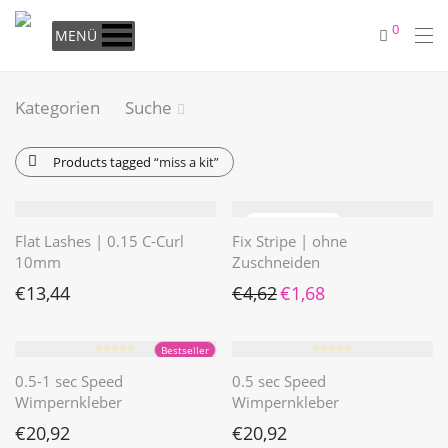
0
MENÜ
Kategorien
Suche
Products tagged
“miss a kit”
Flat Lashes | 0.15 C-Curl
Fix Stripe | ohne
10mm
Zuschneiden
Ursprünglicher Preis war: €4
Aktueller Preis ist: €1
€
13,44
€
4,62
€
1,68
⭐️⭐️⭐️⭐️⭐️
⭐️⭐️⭐️⭐️⭐️
Bestseller
0.5-1 sec Speed
0.5 sec Speed
Wimpernkleber
Wimpernkleber
€
20,92
€
20,92