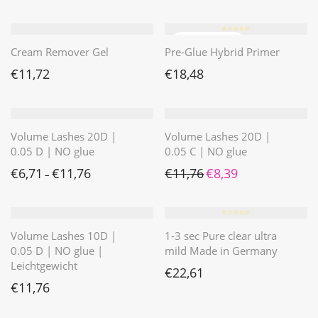
⭐️⭐️⭐️⭐️⭐️
Cream Remover Gel
Pre-Glue Hybrid Primer
€
11,72
€
18,48
Volume Lashes 20D |
Volume Lashes 20D |
0.05 D | NO glue
0.05 C | NO glue
Ursprünglicher Preis war: 
Aktueller Preis ist: 
€
6,71
€
11,76
€
11,76
€
8,39
–
⭐️⭐️⭐️⭐️⭐️
Volume Lashes 10D |
1-3 sec Pure clear ultra
0.05 D | NO glue |
mild Made in Germany
Leichtgewicht
€
22,61
€
11,76