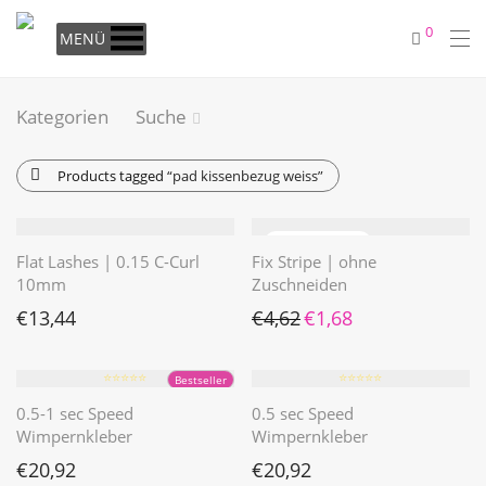
0
MENÜ
Kategorien
Suche
Products tagged
“pad kissenbezug weiss”
Flat Lashes | 0.15 C-Curl
Fix Stripe | ohne
10mm
Zuschneiden
Ursprünglicher Preis war: €4
Aktueller Preis ist: €1
€
13,44
€
4,62
€
1,68
⭐️⭐️⭐️⭐️⭐️
⭐️⭐️⭐️⭐️⭐️
Bestseller
0.5-1 sec Speed
0.5 sec Speed
Wimpernkleber
Wimpernkleber
€
20,92
€
20,92