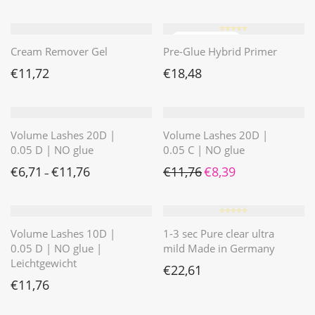
⭐️⭐️⭐️⭐️⭐️
Cream Remover Gel
Pre-Glue Hybrid Primer
€
11,72
€
18,48
Volume Lashes 20D |
Volume Lashes 20D |
0.05 D | NO glue
0.05 C | NO glue
Ursprünglicher Preis war: 
Aktueller Preis ist: 
€
6,71
€
11,76
€
11,76
€
8,39
–
⭐️⭐️⭐️⭐️⭐️
Volume Lashes 10D |
1-3 sec Pure clear ultra
0.05 D | NO glue |
mild Made in Germany
Leichtgewicht
€
22,61
€
11,76