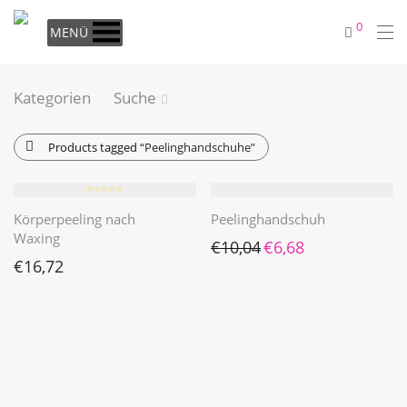
0
MENÜ
Kategorien
Suche
Products tagged
“Peelinghandschuhe”
⭐️⭐️⭐️⭐️⭐️
Körperpeeling nach
Peelinghandschuh
Waxing
Ursprünglicher Preis war: 
Aktueller Preis ist: 
€
10,04
€
6,68
€
16,72