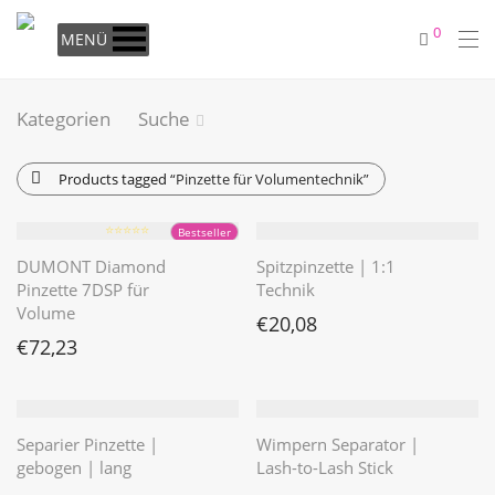
0
MENÜ
Kategorien
Suche
Products tagged
“Pinzette für Volumentechnik”
⭐️⭐️⭐️⭐️⭐️
Bestseller
DUMONT Diamond
Spitzpinzette | 1:1
Pinzette 7DSP für
Technik
Volume
€
20,08
€
72,23
Separier Pinzette |
Wimpern Separator |
gebogen | lang
Lash-to-Lash Stick