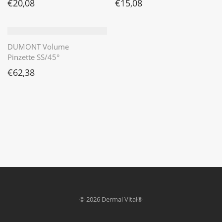
€
20,08
€
15,08
DUMONT Volume
Pinzette SS/45°
€
62,38
© 2026 Dermal Vital®