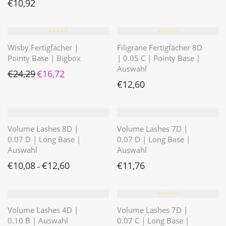
€
10,92
⭐️⭐️⭐️⭐️⭐️
⭐️⭐️⭐️⭐️⭐️
Wisby Fertigfächer |
Filigrane Fertigfächer 8D
Pointy Base | Bigbox
| 0.05 C | Pointy Base |
Auswahl
Ursprünglicher Preis war: €24,29
Aktueller Preis ist: €16,72.
€
24,29
€
16,72
€
12,60
Volume Lashes 8D |
Volume Lashes 7D |
0.07 D | Long Base |
0.07 D | Long Base |
Auswahl
Auswahl
€
10,08
€
12,60
€
11,76
–
⭐️⭐️⭐️⭐️⭐️
Volume Lashes 4D |
Volume Lashes 7D |
0.10 B | Auswahl
0.07 C | Long Base |