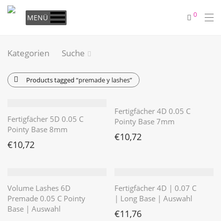
0
MENÜ
Kategorien
Suche
Products tagged
“premade y lashes”
Fertigfächer 4D 0.05 C
Fertigfächer 5D 0.05 C
Pointy Base 7mm
Pointy Base 8mm
€
10,72
€
10,72
Volume Lashes 6D
Fertigfächer 4D | 0.07 C
Premade 0.05 C Pointy
| Long Base | Auswahl
Base | Auswahl
€
11,76