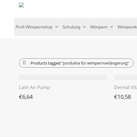
Profi Wimpernshop
Schulung
Wimpern
Wimpernk
Products tagged
“produkte für wimpernverlängerung”
Lash Air Pump
Dermal Vit
€
6,64
€
10,58