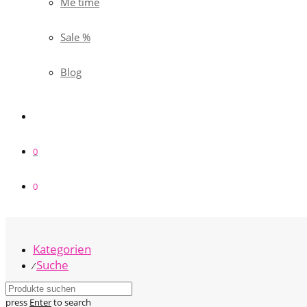
Me time
Sale %
Blog
0
0
Kategorien
Suche
⁄
press
Enter
to search