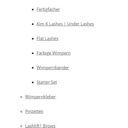
Fertigfächer
Kim K Lashes | Under Lashes
Flat Lashes
Farbige Wimpern
Wimpernbänder
Starter Set
Wimpernkleber
Pinzetten
Lashlift| Brows