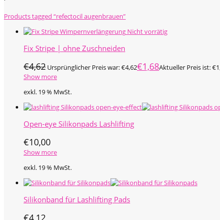
Products tagged
“refectocil augenbrauen”
Fix Stripe | ohne Zuschneiden
€
4,62
€
1,68
Ursprünglicher Preis war: €4,62
Aktueller Preis ist: €1
Show more
exkl. 19 % MwSt.
Open-eye Silikonpads Lashlifting
€
10,00
Show more
exkl. 19 % MwSt.
Silikonband für Lashlifting Pads
€
4,12