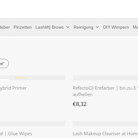
leber
Pinzetten
Lashlift| Brows
Reinigung
DIY Wimpern
Me
be”
⭐️⭐️⭐️⭐️⭐️
ybrid Primer
RefectoCil Entfärber | bis zu 3
aufhellen
€
8,32
al | Glue Wipes
Lash Makeup Cleanser at Hom