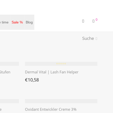
0
 time
Sale %
Blog
Suche
⭐️⭐️⭐️⭐️⭐️
 Stufen
Dermal Vital | Lash Fan Helper
€
10,58
e
Oxidant Entwickler Creme 3%