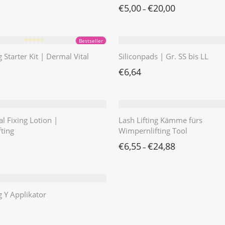
€
5,00
€
20,00
–
⭐️⭐️⭐️⭐️⭐️
Bestseller
g Starter Kit | Dermal Vital
Siliconpads | Gr. SS bis LL
€
6,64
l Fixing Lotion |
Lash Lifting Kämme fürs
ting
Wimpernlifting Tool
€
6,55
€
24,88
–
g Y Applikator