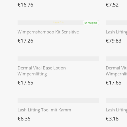
€
16,76
€
7,52
⭐️⭐️⭐️⭐️⭐️
🌿 Vegan
Wimpernshampoo Kit Sensitive
Lash Liftin
€
17,26
€
79,83
Dermal Vital Base Lotion |
Dermal Vita
Wimpernlifting
Wimpernlif
€
17,65
€
17,65
Lash Lifting Tool mit Kamm
Lash Liftin
€
8,36
€
3,18