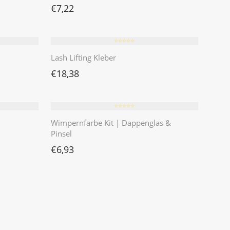
€
7,22
⭐️⭐️⭐️⭐️⭐️
Lash Lifting Kleber
€
18,38
⭐️⭐️⭐️⭐️⭐️
Wimpernfarbe Kit | Dappenglas &
Pinsel
€
6,93