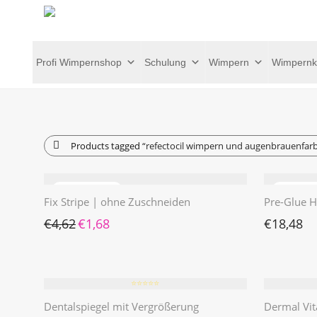
Profi Wimpernshop
Schulung
Wimpern
Wimpernk
Products tagged
“refectocil wimpern und augenbrauenfar
Fix Stripe | ohne Zuschneiden
Pre-Glue H
Ursprünglicher Preis war: €4,62
Aktueller Preis ist: €1,68.
€
4,62
€
1,68
€
18,48
⭐️⭐️⭐️⭐️⭐️
Dentalspiegel mit Vergrößerung
Dermal Vit