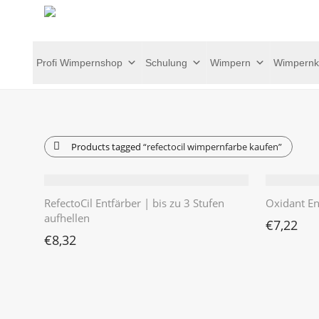
Profi Wimpernshop
Schulung
Wimpern
Wimpernk
Products tagged
“refectocil wimpernfarbe kaufen”
RefectoCil Entfärber | bis zu 3 Stufen
Oxidant E
aufhellen
€
7,22
€
8,32