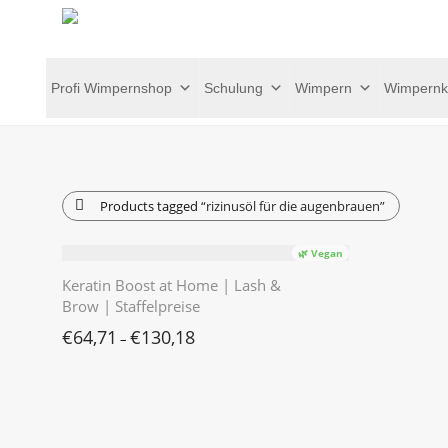
Profi Wimpernshop
Schulung
Wimpern
Wimpernk
Products tagged
“rizinusöl für die augenbrauen”
🌿 Vegan
Keratin Boost at Home | Lash &
Brow | Staffelpreise
€
64,71
€
130,18
–