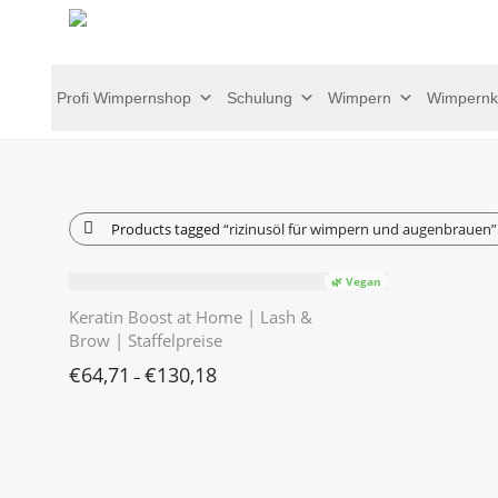
Profi Wimpernshop
Schulung
Wimpern
Wimpernk
Products tagged
“rizinusöl für wimpern und augenbrauen”
🌿 Vegan
Keratin Boost at Home | Lash &
Brow | Staffelpreise
€
64,71
€
130,18
–