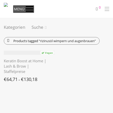
0
MENÜ
Kategorien
Suche
Products tagged
“rizinusöl wimpern und augenbrauen”
🌿 Vegan
Keratin Boost at Home |
Lash & Brow |
Staffelpreise
€
64,71
€
130,18
–