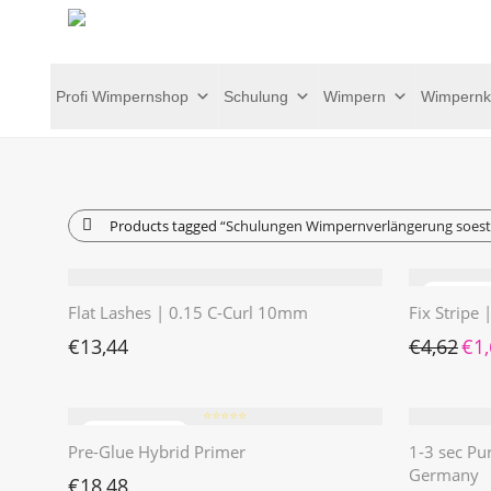
Profi Wimpernshop
Schulung
Wimpern
Wimpernk
Products tagged
“Schulungen Wimpernverlängerung soest
Flat Lashes | 0.15 C-Curl 10mm
Fix Stripe
Ursp
€
13,44
€
4,62
€
1
⭐️⭐️⭐️⭐️⭐️
Pre-Glue Hybrid Primer
1-3 sec Pu
Germany
€
18,48