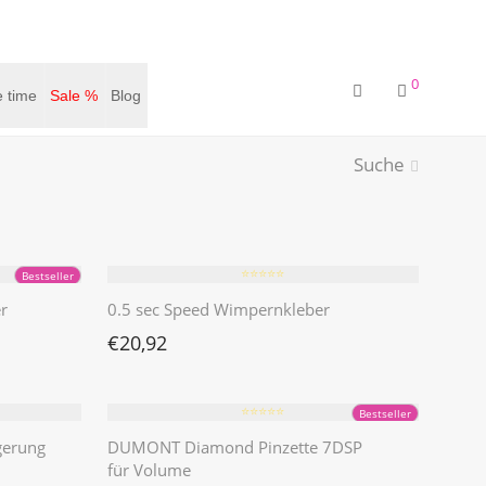
0
 time
Sale %
Blog
Suche
⭐️⭐️⭐️⭐️⭐️
Bestseller
r
0.5 sec Speed Wimpernkleber
€
20,92
⭐️⭐️⭐️⭐️⭐️
Bestseller
gerung
DUMONT Diamond Pinzette 7DSP
für Volume