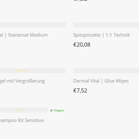
al | Starterset Medium
Spitzpinzette | 1:1 Technik
€
20,08
⭐️⭐️⭐️⭐️⭐️
gel mit Vergrößerung
Dermal Vital | Glue Wipes
€
7,52
⭐️⭐️⭐️⭐️⭐️
🌿 Vegan
ampoo Kit Sensitive