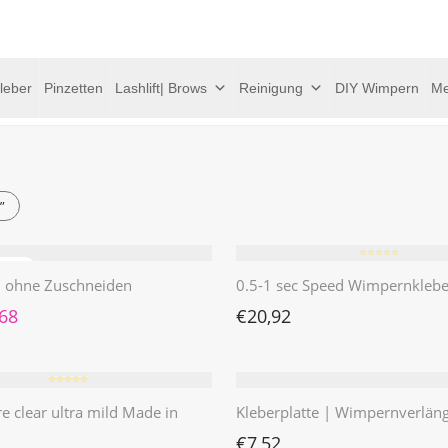
leber
Pinzetten
Lashlift| Brows
Reinigung
DIY Wimpern
Me
”
⭐️⭐️⭐️⭐️⭐️
 | ohne Zuschneiden
0.5-1 sec Speed Wimpernklebe
rünglicher Preis war: €4,62
Aktueller Preis ist: €1,68.
,68
€
20,92
⭐️⭐️⭐️⭐️⭐️
re clear ultra mild Made in
Kleberplatte | Wimpernverlän
€
7,52